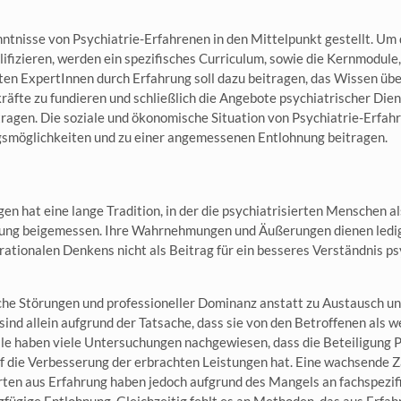
ntnisse von Psychiatrie-Erfahrenen in den Mittelpunkt gestellt. Um
ifizieren, werden ein spezifisches Curriculum, sowie die Kernmodule
rten ExpertInnen durch Erfahrung soll dazu beitragen, das Wissen üb
äfte zu fundieren und schließlich die Angebote psychiatrischer Diens
agen. Die soziale und ökonomische Situation von Psychiatrie-Erfahre
ngsmöglichkeiten und zu einer angemessenen Entlohnung beitragen.
n hat eine lange Tradition, in der die psychiatrisierten Menschen 
tung beigemessen. Ihre Wahrnehmungen und Äußerungen dienen ledi
tionalen Denkens nicht als Beitrag für ein besseres Verständnis p
ische Störungen und professioneller Dominanz anstatt zu Austausch 
ind allein aufgrund der Tatsache, dass sie von den Betroffenen als w
eile haben viele Untersuchungen nachgewiesen, dass die Beteiligung 
uf die Verbesserung der erbrachten Leistungen hat. Eine wachsende 
rten aus Erfahrung haben jedoch aufgrund des Mangels an fachspezif