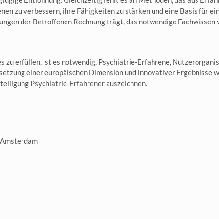
ngfügige Entlohnung. Gleichzeitig fehlt es an Methoden, das aus Erf
nen zu verbessern, ihre Fähigkeiten zu stärken und eine Basis für ei
hrungen der Betroffenen Rechnung trägt, das notwendige Fachwissen ve
s zu erfüllen, ist es notwendig, Psychiatrie-Erfahrene, Nutzerorgani
setzung einer europäischen Dimension und innovativer Ergebnisse w
teiligung Psychiatrie-Erfahrener auszeichnen.
d, Amsterdam