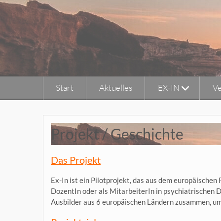
Skip
to
content
Start
Aktuelles
EX-IN
Ve
Projekt / Geschichte
Das Projekt
Ex-In ist ein Pilotprojekt, das aus dem europäischen
DozentIn oder als MitarbeiterIn in psychiatrischen 
Ausbilder aus 6 europäischen Ländern zusammen, um 