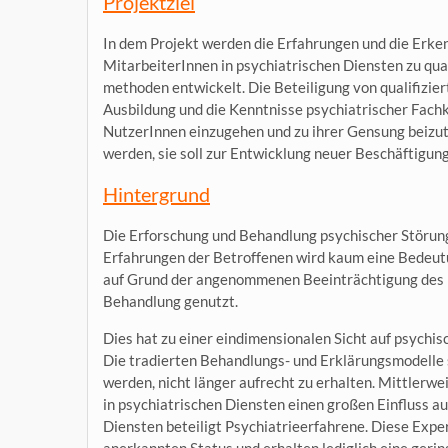
Projektziel
In dem Projekt werden die Erfahrungen und die Erken
MitarbeiterInnen in psychiatrischen Diensten zu qual
methoden entwickelt. Die Beteiligung von qualifizie
Ausbildung und die Kenntnisse psychiatrischer Fachkr
NutzerInnen einzugehen und zu ihrer Gensung beizutr
werden, sie soll zur Entwicklung neuer Beschäftigu
Hintergrund
Die Erforschung und Behandlung psychischer Störunge
Erfahrungen der Betroffenen wird kaum eine Bedeu
auf Grund der angenommenen Beeinträchtigung des ra
Behandlung genutzt.
Dies hat zu einer eindimensionalen Sicht auf psych
Die tradierten Behandlungs- und Erklärungsmodelle s
werden, nicht länger aufrecht zu erhalten. Mittlerw
in psychiatrischen Diensten einen großen Einfluss a
Diensten beteiligt Psychiatrieerfahrene. Diese Expe