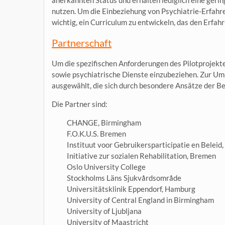
anerkannten Status und erhalten lediglich eine geri
nutzen. Um die Einbeziehung von Psychiatrie-Erfahre
wichtig, ein Curriculum zu entwickeln, das den Erfa
Partnerschaft
Um die spezifischen Anforderungen des Pilotprojekte
sowie psychiatrische Dienste einzubeziehen. Zur Um
ausgewählt, die sich durch besondere Ansätze der Be
Die Partner sind:
CHANGE, Birmingham
F.O.K.U.S. Bremen
Instituut voor Gebruikersparticipatie en Belei
Initiative zur sozialen Rehabilitation, Bremen
Oslo University College
Stockholms Läns Sjukvårdsområde
Universitätsklinik Eppendorf, Hamburg
University of Central England in Birmingham
University of Ljubljana
University of Maastricht