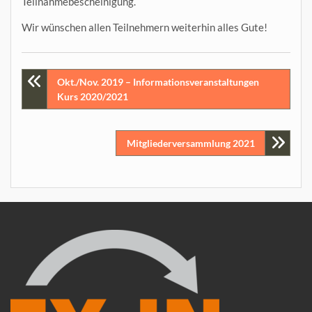
Teilnahmebescheinigung.
Wir wünschen allen Teilnehmern weiterhin alles Gute!
Beitragsnavigation
Okt./Nov. 2019 – Informationsveranstaltungen
Kurs 2020/2021
Mitgliederversammlung 2021