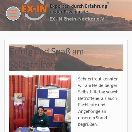
Skip
to
content
Erfolg und Spaß am
Selbsthilfetag
Sehr erfreut konnten
wir am Heidelberger
Selbsthilfetag sowohl
Betroffene, als auch
Fachleute und
Angehörige an
unserem Stand
begrüßen.