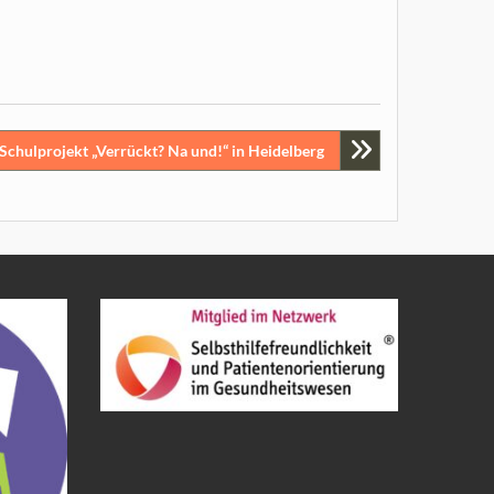
Schulprojekt „Verrückt? Na und!“ in Heidelberg