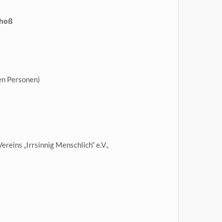
choß
en Personen)
eins „Irrsinnig Menschlich“ e.V.,