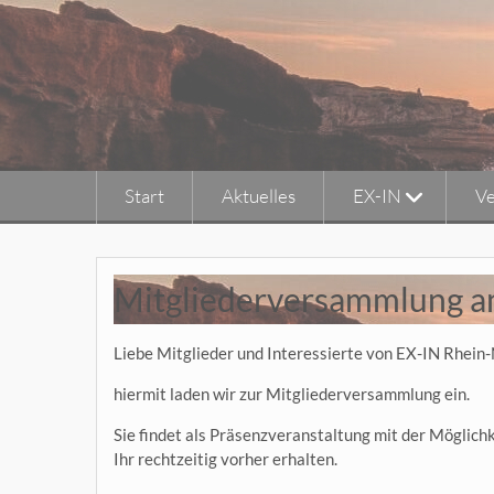
Skip
to
content
Start
Aktuelles
EX-IN
Ve
Mitgliederversammlung a
Liebe Mitglieder und Interessierte von EX-IN Rhein-
hiermit laden wir zur Mitgliederversammlung ein.
Sie findet als Präsenzveranstaltung mit der Möglic
Ihr rechtzeitig vorher erhalten.