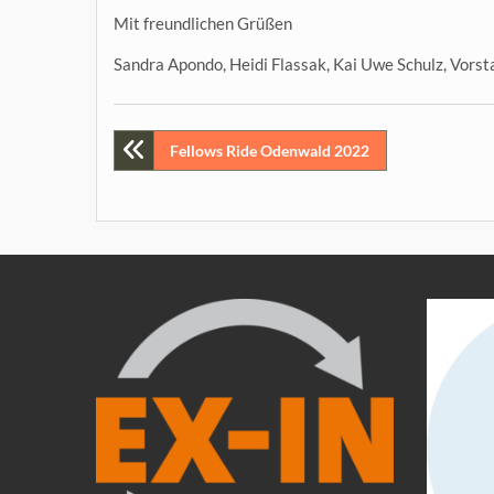
Mit freundlichen Grüßen
Sandra Apondo, Heidi Flassak, Kai Uwe Schulz, Vors
Beitragsnavigation
Fellows Ride Odenwald 2022