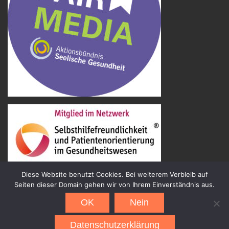
Diese Website benutzt Cookies. Bei weiterem Verbleib auf
Seiten dieser Domain gehen wir von Ihrem Einverständnis aus.
OK
Nein
Kontakt
Kooperationspartner
Impressum / Haftungsausschluß
Datenschutz
Datenschutzerklärung
© 2015-2023 EX-IN Rhein-Neckar e.V.